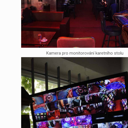
Kamera pro monitorování karetního stolu