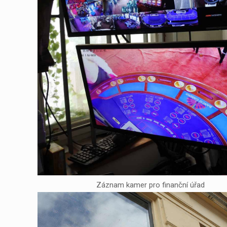
Záznam kamer pro finanční úřad