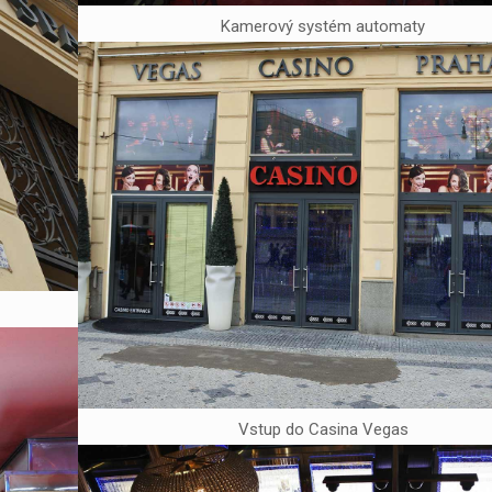
Kamerový systém automaty
Vstup do Casina Vegas