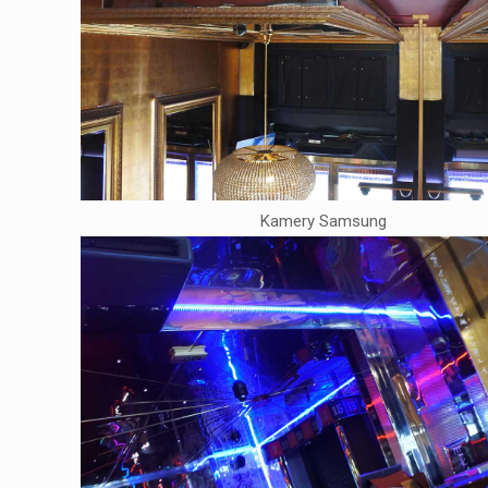
Kamery Samsung